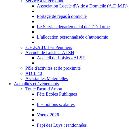
Service à la Personne
Association Locale d'Aide à Domicile (A.D.M.R)
Portage de repas à domicile
Le Service départemental de Téléalarme
L’allocation personnalisée d’autonomie
E.H.P.A.D. Les Peupliers
Accueil de Loisirs - ALSH
Accueil de Loisirs - ALSH
Pôle d'activités et de proximité
ADIL 40
Assistantes Maternelles
Actualités et événements
Toute l'actu d'Amou
Fête Ecoles Publiques
Inscriptions scolaires
Voeux 2026
Fapi des Luys : randonnées