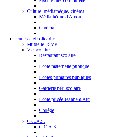
Piscine Intercommunale
Culture, médiathèque, cinéma
Médiathèque d'Amou
Cinéma
Jeunesse et solidarité
Mutuelle FSVP
Vie scolaire
Restaurant scolaire
Ecole maternelle publique
Ecoles primaires publiques
Garderie péri-scolaire
Ecole privée Jeanne d'Arc
Collège
C.C.A.S.
C.C.A.S.