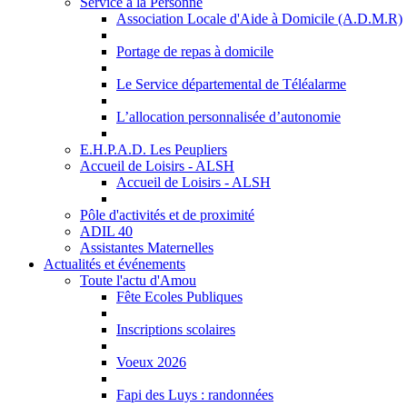
Service à la Personne
Association Locale d'Aide à Domicile (A.D.M.R)
Portage de repas à domicile
Le Service départemental de Téléalarme
L’allocation personnalisée d’autonomie
E.H.P.A.D. Les Peupliers
Accueil de Loisirs - ALSH
Accueil de Loisirs - ALSH
Pôle d'activités et de proximité
ADIL 40
Assistantes Maternelles
Actualités et événements
Toute l'actu d'Amou
Fête Ecoles Publiques
Inscriptions scolaires
Voeux 2026
Fapi des Luys : randonnées