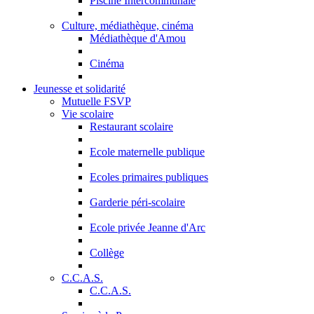
Piscine Intercommunale
Culture, médiathèque, cinéma
Médiathèque d'Amou
Cinéma
Jeunesse et solidarité
Mutuelle FSVP
Vie scolaire
Restaurant scolaire
Ecole maternelle publique
Ecoles primaires publiques
Garderie péri-scolaire
Ecole privée Jeanne d'Arc
Collège
C.C.A.S.
C.C.A.S.