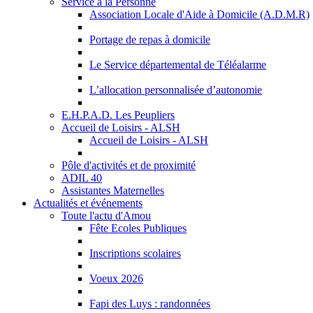
Service à la Personne
Association Locale d'Aide à Domicile (A.D.M.R)
Portage de repas à domicile
Le Service départemental de Téléalarme
L’allocation personnalisée d’autonomie
E.H.P.A.D. Les Peupliers
Accueil de Loisirs - ALSH
Accueil de Loisirs - ALSH
Pôle d'activités et de proximité
ADIL 40
Assistantes Maternelles
Actualités et événements
Toute l'actu d'Amou
Fête Ecoles Publiques
Inscriptions scolaires
Voeux 2026
Fapi des Luys : randonnées