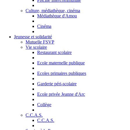
Piscine Intercommunale
Culture, médiathèque, cinéma
Médiathèque d'Amou
Cinéma
Jeunesse et solidarité
Mutuelle FSVP
Vie scolaire
Restaurant scolaire
Ecole maternelle publique
Ecoles primaires publiques
Garderie péri-scolaire
Ecole privée Jeanne d'Arc
Collège
C.C.A.S.
C.C.A.S.